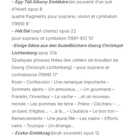
–
Egy Téli Alkony Emlékére
(en souvenir d’un soir
d’hiver) opus 8
quatre fragments pour soprano, violon et cymbalum
(1969) 6′
–
Hét Dal
(sept chants) opus 22
pour soprano et cymbalum (1981-82) 10′
–
Einige Sätze aus den SudelBüchern Georg Christoph
Lichtenberg
opus 37a
(Quelques phrases tirées des cahiers de brouillon de
Georg Christoph Lichtenberg) – pour soprano et
contrebasse (1999) 17′
Koan – Confession – Une remarque importante –
Sommets alpins – Un amoureux… – Un gourmand –
Franklin, l’inventeur – La vache – …et un nouveau
monde – Les pommes de terre – Prière – Clochers – …
un banc d’église… -…à la… – L’audace – Le bon ton –
Remerciements – Une jeune fille – Les mains – Efforts
vains – Touropa – Un étrange…
–
Eszka-Emlékzag
(bruit-souvenir) opus 12