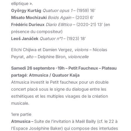
elliptique ».
György Kurtág
Quatuor opus 1
– (1959) 16′
Misato Mochizuki
Boids Again
– (2020) 6′
Frédéric Durieux
Diario Ellittico
– (2020-21) 13′ (en
présence du compositeur)
Leoš Janáček
Quatuor n°1
– (1923) 18′
EIIchi Chijiwa et Damien Vergez,
violons
– Nicolas
Peyrat,
alto
– Delphine Biron,
violoncelle
Samedi 26 septembre -19h – Petit Faucheux – Plateau
partagé
:
Atmusica
/ Quatuor Kaija
Atmusica investit le Petit faucheux pour un double
concert placé sous le signe du dialogue entre les
esthétiques et les multiples visages de la création
musicale.
1ere partie
Atmusica –
Suite de l’invitation à Maël Bailly (cf. le 22 à
l’Espace Joséphine Baker) qui compose des interludes