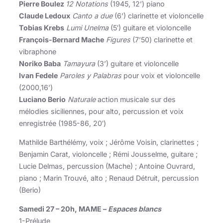
Pierre Boulez
12 Notations
(1945, 12’) piano
Claude Ledoux
Canto a due
(6’) clarinette et violoncelle
Tobias Krebs
Lumi Unelma
(5′) guitare et violoncelle
François-Bernard Mache
Figures
(7’50) clarinette et
vibraphone
Noriko Baba
Tamayura
(3’) guitare et violoncelle
Ivan Fedele
Paroles y Palabras
pour voix et violoncelle
(2000,16’)
Luciano Berio
Naturale
action musicale sur des
mélodies siciliennes, pour alto, percussion et voix
enregistrée (1985-86, 20′)
Mathilde Barthélémy, voix ; Jérôme Voisin, clarinettes ;
Benjamin Carat, violoncelle ; Rémi Jousselme, guitare ;
Lucie Delmas, percussion (Mache) ; Antoine Ouvrard,
piano ; Marin Trouvé, alto ; Renaud Détruit, percussion
(Berio)
Samedi 27 – 20h, MAME –
Espaces blancs
1-Prélude