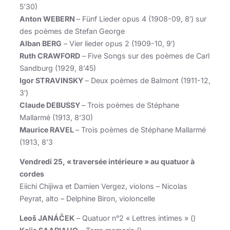
5’30)
Anton WEBERN
– Fünf Lieder opus 4 (1908-09, 8′) sur
des poèmes de Stefan George
Alban BERG
– Vier lieder opus 2 (1909-10, 9′)
Ruth CRAWFORD
– Five Songs sur des poèmes de Carl
Sandburg (1929, 8’45)
Igor STRAVINSKY
– Deux poèmes de Balmont (1911-12,
3′)
Claude DEBUSSY
– Trois poèmes de Stéphane
Mallarmé (1913, 8’30)
Maurice RAVEL
– Trois poèmes de Stéphane Mallarmé
(1913, 8’3
Vendredi 25, « traversée intérieure » au quatuor à
cordes
Eiichi Chijiwa et Damien Vergez, violons – Nicolas
Peyrat, alto – Delphine Biron, violoncelle
Leoš JANÁČEK
– Quatuor n°2 « Lettres intimes » ()