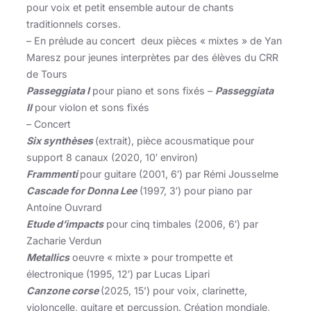
pour voix et petit ensemble autour de chants
traditionnels corses.
– En prélude au concert deux pièces « mixtes » de Yan
Maresz pour jeunes interprètes par des élèves du CRR
de Tours
Passeggiata I
pour piano et sons fixés –
Passeggiata
II
pour violon et sons fixés
– Concert
Six synthèses
(extrait), pièce acousmatique pour
support 8 canaux (2020, 10′ environ)
Frammenti
pour guitare (2001, 6′) par Rémi Jousselme
Cascade for Donna Lee
(1997, 3′) pour piano par
Antoine Ouvrard
Etude d’impacts
pour cinq timbales (2006, 6′) par
Zacharie Verdun
Metallics
oeuvre « mixte » pour trompette et
électronique (1995, 12′) par Lucas Lipari
Canzone corse
(2025, 15’) pour voix, clarinette,
violoncelle, guitare et percussion. Création mondiale,