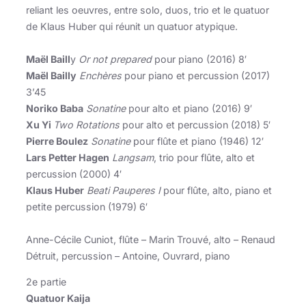
reliant les oeuvres, entre solo, duos, trio et le quatuor
de Klaus Huber qui réunit un quatuor atypique.
Maël Baill
y
Or not prepared
pour piano (2016) 8′
Maël Bailly
Enchères
pour piano et percussion (2017)
3’45
Noriko Baba
Sonatine
pour alto et piano (2016) 9′
Xu Yi
Two Rotations
pour alto et percussion (2018) 5′
Pierre Boulez
Sonatine
pour flûte et piano (1946) 12′
Lars Petter Hagen
Langsam
, trio pour flûte, alto et
percussion (2000) 4′
Klaus Huber
Beati Pauperes I
pour flûte, alto, piano et
petite percussion (1979) 6′
Anne-Cécile Cuniot, flûte – Marin Trouvé, alto – Renaud
Détruit, percussion – Antoine, Ouvrard, piano
2e partie
Quatuor Kaija