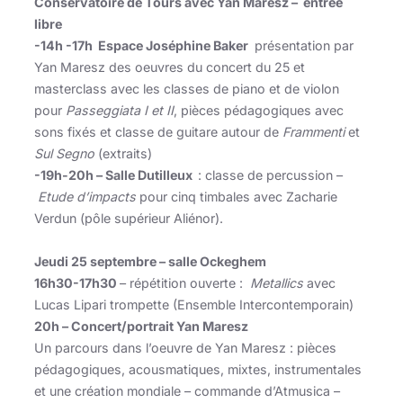
Conservatoire de Tours avec Yan Maresz – entrée
libre
-14h -17h Espace Joséphine Baker
présentation par
Yan Maresz des oeuvres du concert du 25 et
masterclass avec les classes de piano et de violon
pour
Passeggiata I et II
, pièces pédagogiques avec
sons fixés et classe de guitare autour de
Frammenti
et
Sul Segno
(extraits)
-19h-20h – Salle Dutilleux
: classe de percussion –
Etude d’impacts
pour cinq timbales avec Zacharie
Verdun (pôle supérieur Aliénor).
Jeudi 25 septembre – salle Ockeghem
16h30-17h30
– répétition ouverte :
Metallics
avec
Lucas Lipari trompette (Ensemble Intercontemporain)
20h – Concert/portrait Yan Maresz
Un parcours dans l’oeuvre de Yan Maresz : pièces
pédagogiques, acousmatiques, mixtes, instrumentales
et une création mondiale – commande d’Atmusica –