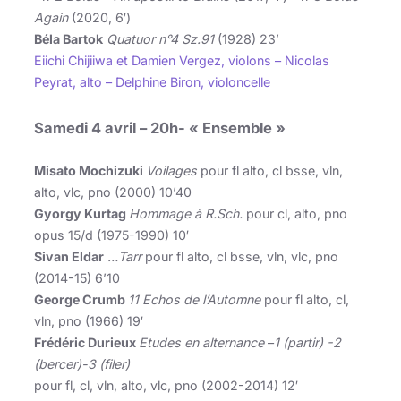
Again
(2020, 6′)
Béla Bartok
Quatuor n°4 Sz.91
(1928) 23’
Eiichi Chijiiwa et Damien Vergez, violons – Nicolas
Peyrat, alto – Delphine Biron, violoncelle
Samedi 4 avril
– 20h- « Ensemble »
Misato Mochizuki
Voilages
pour fl alto, cl bsse, vln,
alto, vlc, pno (2000) 10’40
Gyorgy Kurtag
Hommage à R.Sch.
pour cl, alto, pno
opus 15/d (1975-1990) 10′
Sivan Eldar
…Tarr
pour fl alto, cl bsse, vln, vlc, pno
(2014-15) 6’10
George Crumb
11 Echos de l’Automne
pour fl alto, cl,
vln, pno (1966) 19′
Frédéric Durieux
Etudes en alternance
–
1 (partir) -2
(bercer)-3 (filer)
pour fl, cl, vln, alto, vlc, pno (2002-2014) 12′