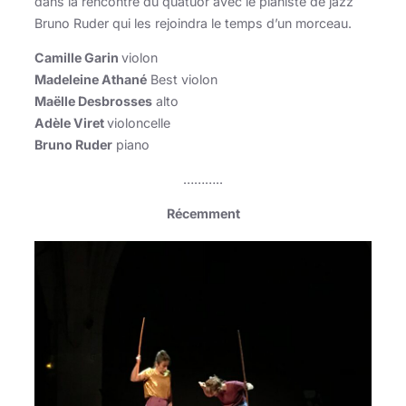
dans la rencontre du quatuor avec le pianiste de jazz
Bruno Ruder qui les rejoindra le temps d’un morceau.
Camille Garin
violon
Madeleine Athané
Best violon
Maëlle Desbrosses
alto
Adèle Viret
violoncelle
Bruno Ruder
piano
………..
Récemment