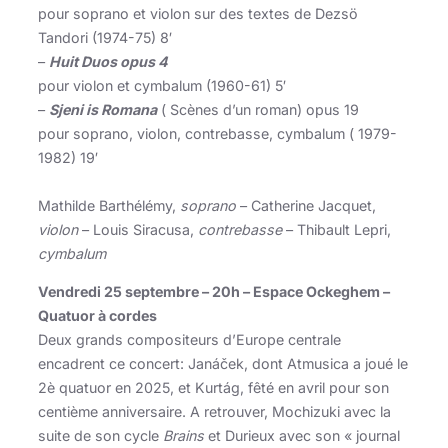
pour soprano et violon sur des textes de Dezsö
Tandori (1974-75) 8′
–
Huit Duos opus 4
pour violon et cymbalum (1960-61) 5′
–
Sjeni is Romana
( Scènes d’un roman) opus 19
pour soprano, violon, contrebasse, cymbalum ( 1979-
1982) 19′
Mathilde Barthélémy,
soprano
– Catherine Jacquet,
violon
– Louis Siracusa,
contrebasse
– Thibault Lepri,
cymbalum
Vendredi 25 septembre – 20h – Espace Ockeghem –
Quatuor à cordes
Deux grands compositeurs d’Europe centrale
encadrent ce concert: Janáček, dont Atmusica a joué le
2è quatuor en 2025, et Kurtág, fêté en avril pour son
centième anniversaire. A retrouver, Mochizuki avec la
suite de son cycle
Brains
et Durieux avec son « journal