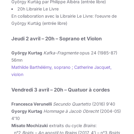
György Kurtág par Philippe Albèra (entrée libre)
20h Librairie Le Livre
En collaboration avec la Librairie Le Livre: l’oeuvre de
György Kurtág (entrée libre)
Jeudi 2 avril
– 20h – Soprano et Violon
György Kurtag
Kafka-Fragmente
opus 24 (1985-87)
56mn
Mathilde Barthélémy, soprano ; Catherine Jacquet,
violon
Vendredi 3 avril
– 20h – Quatuor à cordes
Francesca Verunelli
Secundo Quartetto
(2016) 9’40
Gyorgy Kurtag
Hommage à Jacob Obrecht
(2004-05)
4’10
Misato Mochizuki
extraits du cycle
Brains
:
n°2
Boids – An apostil to Brains
(2017, 4′) – n°3
Boids