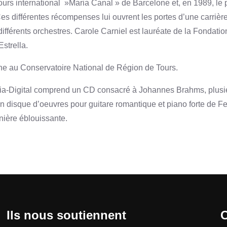
urs international »Maria Canal » de Barcelone et, en 1989, le 
s différentes récompenses lui ouvrent les portes d’une carrière
ec différents orchestres. Carole Carniel est lauréate de la Fond
strella.
ne au Conservatoire National de Région de Tours.
ia-Digital comprend un CD consacré à Johannes Brahms, plusie
u’un disque d’oeuvres pour guitare romantique et piano forte de
nière éblouissante.
Ils nous soutiennent
C