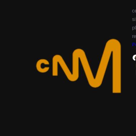
c
s
p
r
P
Facebook