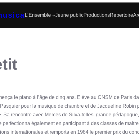
musica
L’Ensemble
Jeune public
Productions
Repertoire
Ar
tit
mença le piano à l’âge de cinq ans. Elève au CNSM de Paris dan
Pasquier pour la musique de chambre et de Jacqueline Robin pou
ge. Sa rencontre avec Merces de Silva-telles, grande pédagogue
e perfectionna également en participant à des classes de maître
tions internationales et remporta en 1984 le premier prix du conc