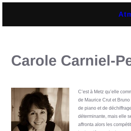
Aller
At
au
contenu
Carole Carniel-Pe
C’est à Metz qu’elle com
de Maurice Crut et Bruno 
de piano et de déchiffra
déterminante, mais elle s
affronta alors les compéti