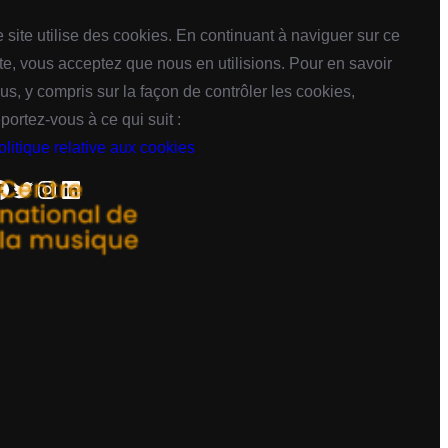
e site utilise des cookies. En continuant à naviguer sur ce
ite, vous acceptez que nous en utilisions. Pour en savoir
lus, y compris sur la façon de contrôler les cookies,
eportez-vous à ce qui suit :
olitique relative aux cookies
Twitter
Instagram
LinkedIn