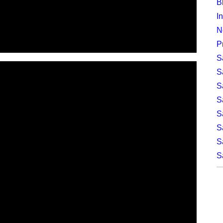
B
I
N
P
S
S
S
S
S
S
S
S