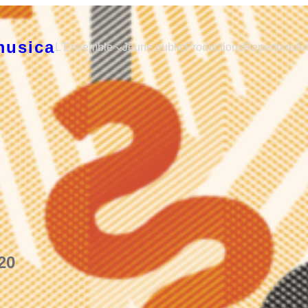
musica
L’Ensemble
Jeune public
Productions
Repertoire
Ar
20