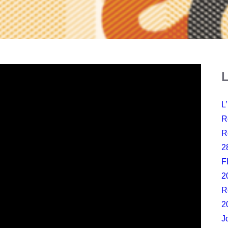
L
L
R
R
2
F
2
R
2
J