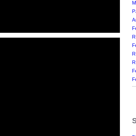
M
P
A
F
R
F
R
R
F
F