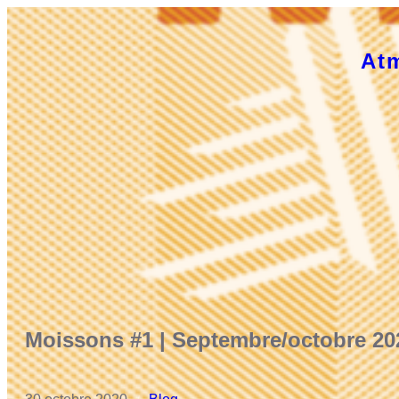
Aller
au
At
contenu
Moissons #1 | Septembre/octobre 20