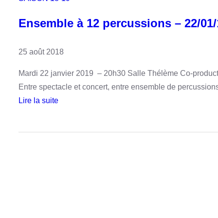
Ensemble à 12 percussions – 22/01/
25 août 2018
Mardi 22 janvier 2019 – 20h30 Salle Thélème Co-productio
Entre spectacle et concert, entre ensemble de percussions
Lire la suite
:
E
n
s
e
m
b
l