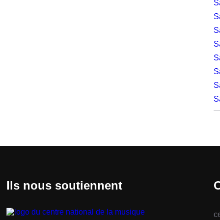
S
S
S
S
S
S
S
S
Ils nous soutiennent
C
c