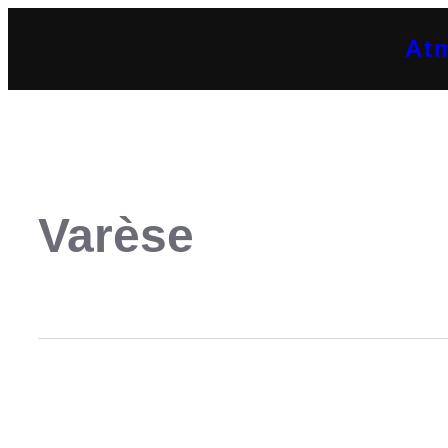
At
Varèse