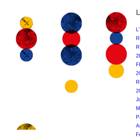
L
L
R
R
2
F
2
R
2
J
M
P
A
F