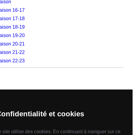
aison
aison 16-17
aison 17-18
aison 18-19
aison 19-20
aison 20-21
aison 21-22
aison 22-23
onfidentialité et cookies
e site utilise des cookies. En continuant à naviguer sur ce