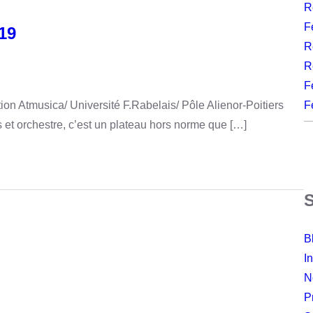
R
F
19
R
R
F
F
n Atmusica/ Université F.Rabelais/ Pôle Alienor-Poitiers
 et orchestre, c’est un plateau hors norme que […]
B
I
N
P