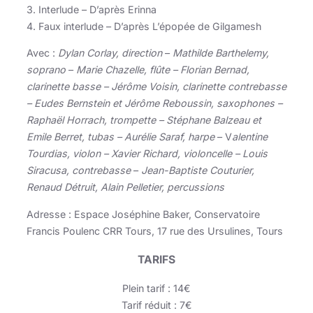
3. Interlude – D’après Erinna
4. Faux interlude – D’après L’épopée de Gilgamesh
Avec :
Dylan Corlay, direction
–
Mathilde Barthelemy,
soprano
–
Marie Chazelle, flûte – Florian Bernad,
clarinette basse – Jérôme Voisin, clarinette contrebasse
– Eudes Bernstein et Jérôme Reboussin, saxophones –
Raphaël Horrach, trompette – Stéphane Balzeau et
Emile Berret, tubas – Aurélie Saraf, harpe
– V
alentine
Tourdias, violon – Xavier Richard, violoncelle – Louis
Siracusa, contrebasse
–
Jean-Baptiste Couturier,
Renaud Détruit, Alain Pelletier, percussions
Adresse : Espace Joséphine Baker, Conservatoire
Francis Poulenc CRR Tours, 17 rue des Ursulines, Tours
TARIFS
Plein tarif : 14€
Tarif réduit : 7€