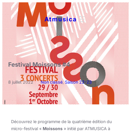
Aller
au
Atmusica
contenu
Festival Moissons #4
8 juillet 2022
/
Non classé
, 
Saison 22-23
Découvrez le programme de la quatrième édition du
micro-festival «
Moissons
» initié par ATMUSICA à