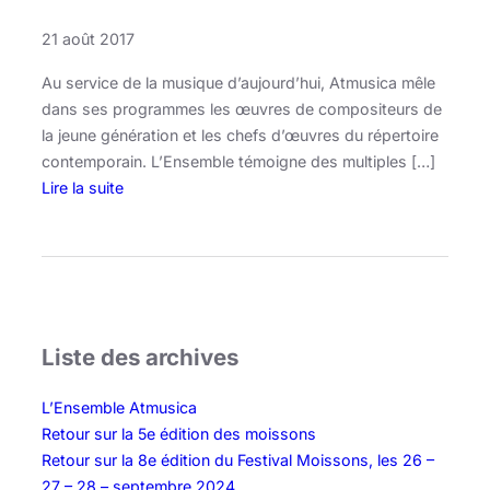
21 août 2017
Au service de la musique d’aujourd’hui, Atmusica mêle
dans ses programmes les œuvres de compositeurs de
la jeune génération et les chefs d’œuvres du répertoire
contemporain. L’Ensemble témoigne des multiples […]
Lire la suite
:
S
a
i
s
o
Liste des archives
n
1
L’Ensemble Atmusica
7
Retour sur la 5e édition des moissons
-
Retour sur la 8e édition du Festival Moissons, les 26 –
1
27 – 28 – septembre 2024