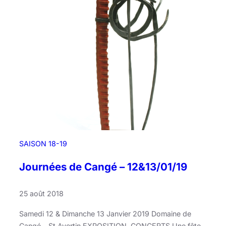
C
a
n
g
é
·
1
1
e
t
1
2
SAISON 18-19
/
0
Journées de Cangé – 12&13/01/19
1
/
25 août 2018
2
0
Samedi 12 & Dimanche 13 Janvier 2019 Domaine de
Cangé – St Avertin EXPOSITION, CONCERTS Une fête