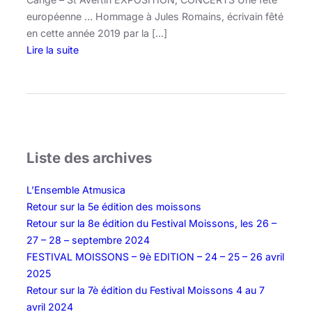
européenne … Hommage à Jules Romains, écrivain fêté
en cette année 2019 par la […]
Lire la suite
:
J
o
u
r
n
Liste des archives
é
e
L’Ensemble Atmusica
s
Retour sur la 5e édition des moissons
d
Retour sur la 8e édition du Festival Moissons, les 26 –
e
27 – 28 – septembre 2024
C
FESTIVAL MOISSONS – 9è EDITION – 24 – 25 – 26 avril
a
2025
n
Retour sur la 7è édition du Festival Moissons 4 au 7
g
avril 2024