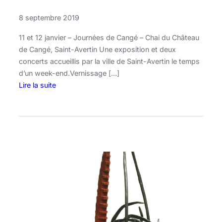
8 septembre 2019
11 et 12 janvier – Journées de Cangé – Chai du Château
de Cangé, Saint-Avertin Une exposition et deux
concerts accueillis par la ville de Saint-Avertin le temps
d’un week-end.Vernissage […]
Lire la suite
:
J
o
u
r
n
é
e
s
d
e