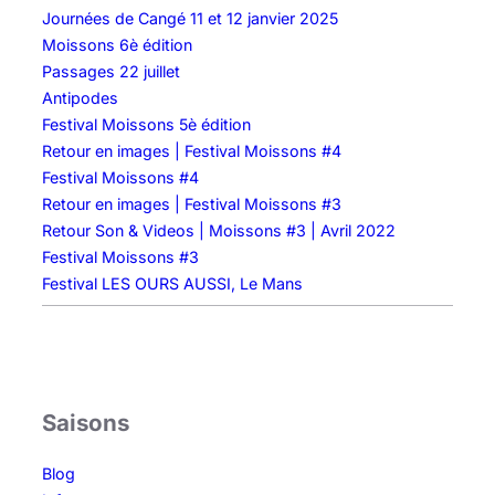
é
Journées de Cangé 11 et 12 janvier 2025
–
Moissons 6è édition
1
Passages 22 juillet
2
Antipodes
&
Festival Moissons 5è édition
1
Retour en images | Festival Moissons #4
3
Festival Moissons #4
/
Retour en images | Festival Moissons #3
0
Retour Son & Videos | Moissons #3 | Avril 2022
1
Festival Moissons #3
/
Festival LES OURS AUSSI, Le Mans
1
9
Saisons
Blog