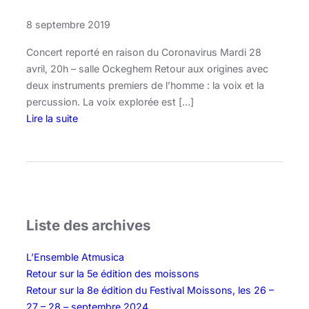
8 septembre 2019
Concert reporté en raison du Coronavirus Mardi 28
avril, 20h – salle Ockeghem Retour aux origines avec
deux instruments premiers de l’homme : la voix et la
percussion. La voix explorée est […]
Lire la suite
:
S
i
b
y
l
Liste des archives
l
e
L’Ensemble Atmusica
·
Retour sur la 5e édition des moissons
2
Retour sur la 8e édition du Festival Moissons, les 26 –
8
27 – 28 – septembre 2024