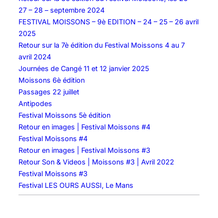
r
27 – 28 – septembre 2024
L
FESTIVAL MOISSONS – 9è EDITION – 24 – 25 – 26 avril
i
2025
f
Retour sur la 7è édition du Festival Moissons 4 au 7
e
avril 2024
’
Journées de Cangé 11 et 12 janvier 2025
s
Moissons 6è édition
D
Passages 22 juillet
r
Antipodes
e
Festival Moissons 5è édition
a
Retour en images | Festival Moissons #4
m
Festival Moissons #4
–
Retour en images | Festival Moissons #3
1
Retour Son & Videos | Moissons #3 | Avril 2022
1
Festival Moissons #3
/
Festival LES OURS AUSSI, Le Mans
1
2
/