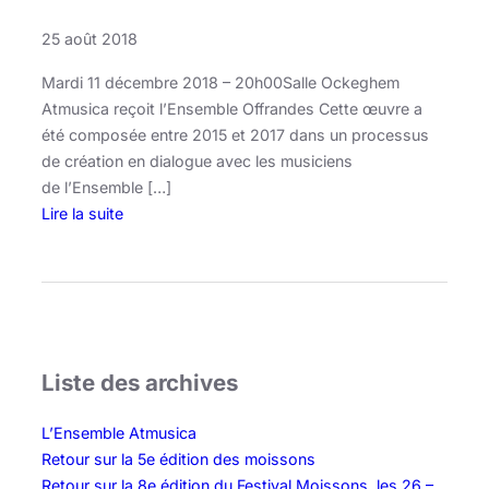
25 août 2018
Mardi 11 décembre 2018 – 20h00Salle Ockeghem
Atmusica reçoit l’Ensemble Offrandes Cette œuvre a
été composée entre 2015 et 2017 dans un processus
de création en dialogue avec les musiciens
de l’Ensemble […]
Lire la suite
:
A
M
i
d
s
Liste des archives
u
m
L’Ensemble Atmusica
m
Retour sur la 5e édition des moissons
e
Retour sur la 8e édition du Festival Moissons, les 26 –