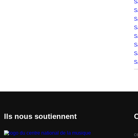
S
S
S
S
S
S
S
S
Ils nous soutiennent
C
c