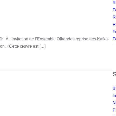
R
F
R
R
F
F
h À l’invitation de l’Ensemble Offrandes reprise des Kafka-
on. «Cette œuvre est […]
B
I
N
P