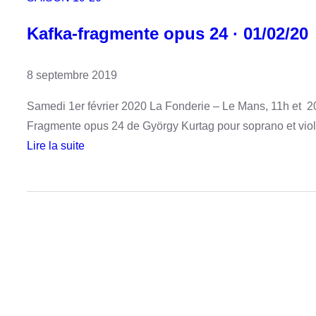
Kafka-fragmente opus 24 · 01/02/20
8 septembre 2019
Samedi 1er février 2020 La Fonderie – Le Mans, 11h et 20
Fragmente opus 24 de György Kurtag pour soprano et viol
Lire la suite
:
K
a
f
k
a
-
f