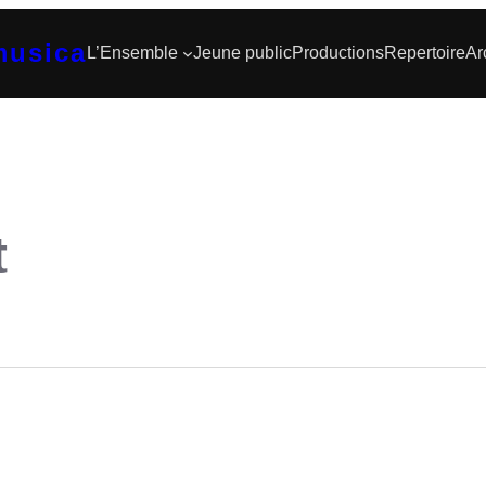
musica
L’Ensemble
Jeune public
Productions
Repertoire
Ar
t