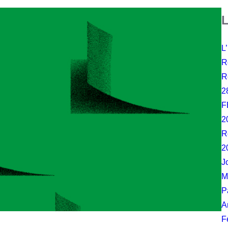
L
L
R
R
2
F
2
R
2
J
M
P
A
F