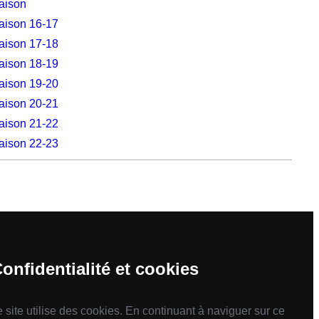
aison
aison 16-17
aison 17-18
aison 18-19
aison 19-20
aison 20-21
aison 21-22
aison 22-23
onfidentialité et cookies
e site utilise des cookies. En continuant à naviguer sur ce