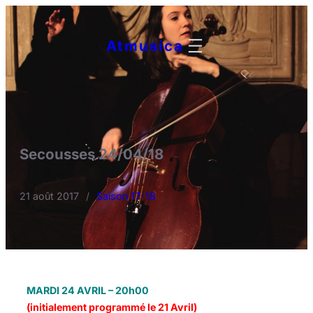
Aller
au
Atmusica
contenu
Secousses 24/04/18
21 août 2017
/
Saison 17-18
MARDI 24 AVRIL – 20h00
(initialement programmé le 21 Avril)