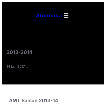
Aller
au
Atmusica
contenu
2013-2014
14 juin 2017
/
AMT Saison 2013-14