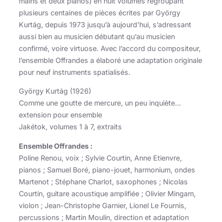
mains et deux pianos) en huit volumes regroupant
plusieurs centaines de pièces écrites par György
Kurtág, depuis 1973 jusqu’à aujourd’hui, s’adressant
aussi bien au musicien débutant qu’au musicien
confirmé, voire virtuose. Avec l’accord du compositeur,
l’ensemble Offrandes a élaboré une adaptation originale
pour neuf instruments spatialisés.
György Kurtág (1926)
Comme une goutte de mercure, un peu inquiète…
extension pour ensemble
Jakétok, volumes 1 à 7, extraits
Ensemble Offrandes :
Poline Renou, voix ; Sylvie Courtin, Anne Etienvre,
pianos ; Samuel Boré, piano-jouet, harmonium, ondes
Martenot ; Stéphane Charlot, saxophones ; Nicolas
Courtin, guitare acoustique amplifiée ; Olivier Mingam,
violon ; Jean-Christophe Garnier, Lionel Le Fournis,
percussions ; Martin Moulin, direction et adaptation