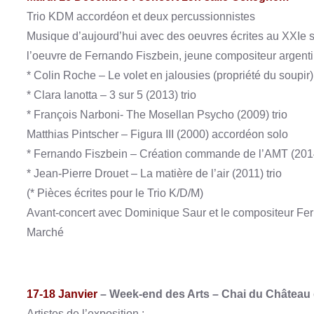
Trio KDM accordéon et deux percussionnistes
Musique d’aujourd’hui avec des oeuvres écrites au XXIe siè
l’oeuvre de Fernando Fiszbein, jeune compositeur argent
* Colin Roche – Le volet en jalousies (propriété du soupir)
* Clara Ianotta – 3 sur 5 (2013) trio
* François Narboni- The Mosellan Psycho (2009) trio
Matthias Pintscher – Figura III (2000) accordéon solo
* Fernando Fiszbein – Création commande de l’AMT (2014
* Jean-Pierre Drouet – La matière de l’air (2011) trio
(* Pièces écrites pour le Trio K/D/M)
Avant-concert avec Dominique Saur et le compositeur Fern
Marché
17-18 Janvier
–
Week-end des Arts – Chai du Château 
Artistes de l’exposition :