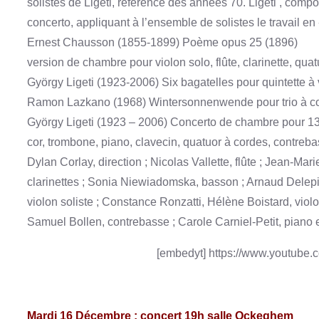
solistes de Ligeti, référence des années 70. Ligeti , compos
concerto, appliquant à l’ensemble de solistes le travail e
Ernest Chausson (1855-1899) Poème opus 25 (1896)
version de chambre pour violon solo, flûte, clarinette, qua
György Ligeti (1923-2006) Six bagatelles pour quintette à
Ramon Lazkano (1968) Wintersonnenwende pour trio à cor
György Ligeti (1923 – 2006) Concerto de chambre pour 13 in
cor, trombone, piano, clavecin, quatuor à cordes, contreb
Dylan Corlay, direction ; Nicolas Vallette, flûte ; Jean-Ma
clarinettes ; Sonia Niewiadomska, basson ; Arnaud Delepin
violon soliste ; Constance Ronzatti, Hélène Boistard, violon
Samuel Bollen, contrebasse ; Carole Carniel-Petit, piano e
[embedyt] https://www.youtube
Mardi 16 Décembre : concert 19h salle Ockeghem