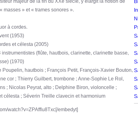
iteur majeur de la fin du XXe siècle, y élargit la notion de
B
n « masses » et « trames sonores ».
I
N
tuor à cordes.
P
 vent (1953)
S
des et célesta (2005)
S
strumentistes (flûte, hautbois, clarinette, clarinette basse,
S
asse) (1970)
S
rie Poupelin, hautbois ; François Petit, François-Xavier Bouton,
S
e cor ; Thierry Guilbert, trombone ; Anne-Sophie Le Rol,
S
s ; Nicolas Peyrat, alto ; Delphine Biron, violoncelle ;
S
t célesta ; Séverin Treille clavecin et harmonium
S
.com/watch?v=ZPAfflu8Txc[/embedyt]