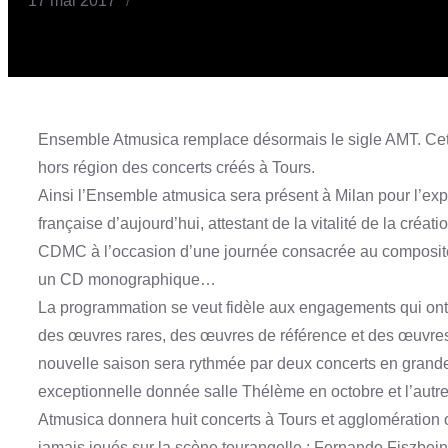
17 mai 2017
/
Ensemble Atmusica remplace désormais le sigle AMT. Cette
hors région des concerts créés à Tours.
Ainsi l’Ensemble atmusica sera présent à Milan pour l’e
française d’aujourd’hui, attestant de la vitalité de la créa
CDMC à l’occasion d’une journée consacrée au composite
un CD monographique…
La programmation se veut fidèle aux engagements qui ont t
des œuvres rares, des œuvres de référence et des œuvres n
nouvelle saison sera rythmée par deux concerts en grande
exceptionnelle donnée salle Thélème en octobre et l’aut
Atmusica donnera huit concerts à Tours et agglomération 
jamais joués sur la scène tourangelle : Fernando Fiszbein