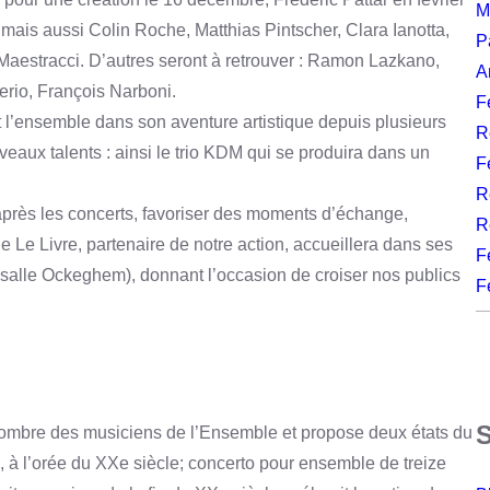
M
 mais aussi Colin Roche, Matthias Pintscher, Clara Ianotta,
P
aestracci. D’autres seront à retrouver : Ramon Lazkano,
A
erio, François Narboni.
F
t l’ensemble dans son aventure artistique depuis plusieurs
R
veaux talents : ainsi le trio KDM qui se produira dans un
F
R
après les concerts, favoriser des moments d’échange,
R
e Le Livre, partenaire de notre action, accueillera dans ses
F
 salle Ockeghem), donnant l’occasion de croiser nos publics
F
ombre des musiciens de l’Ensemble et propose deux états du
 à l’orée du XXe siècle; concerto pour ensemble de treize