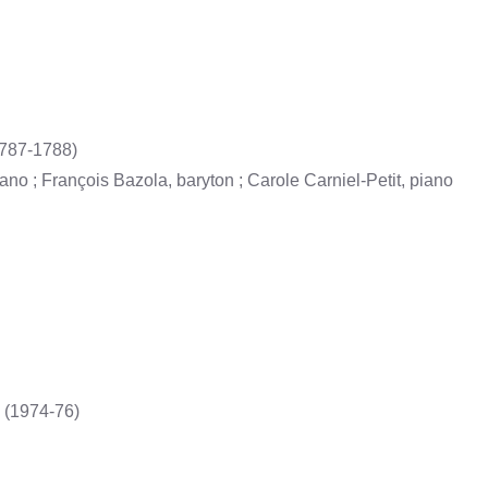
1787-1788)
o ; François Bazola, baryton ; Carole Carniel-Petit, piano
 (1974-76)