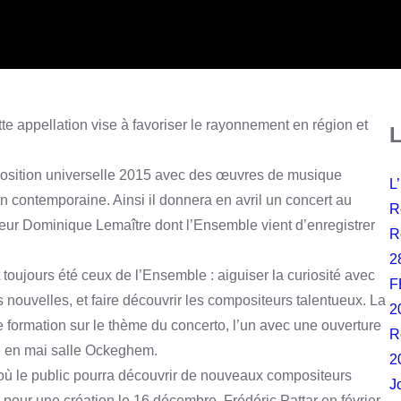
 appellation vise à favoriser le rayonnement en région et
L
xposition universelle 2015 avec des œuvres de musique
L
tion contemporaine. Ainsi il donnera en avril un concert au
R
ur Dominique Lemaître dont l’Ensemble vient d’enregistrer
R
2
oujours été ceux de l’Ensemble : aiguiser la curiosité avec
F
ouvelles, et faire découvrir les compositeurs talentueux. La
2
 formation sur le thème du concerto, l’un avec une ouverture
R
re en mai salle Ockeghem.
2
où le public pourra découvrir de nouveaux compositeurs
J
 pour une création le 16 décembre, Frédéric Pattar en février