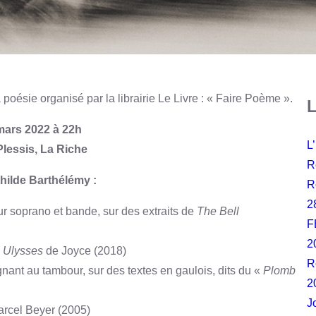
oésie organisé par la librairie Le Livre : « Faire Poème ».
L
mars 2022 à 22h
L
lessis, La Riche
R
thilde Barthélémy :
R
2
ur soprano et bande, sur des extraits de
The Bell
F
2
e
Ulysses
de Joyce (2018)
R
nant au tambour, sur des textes en gaulois, dits du «
Plomb
2
J
arcel Beyer (2005)