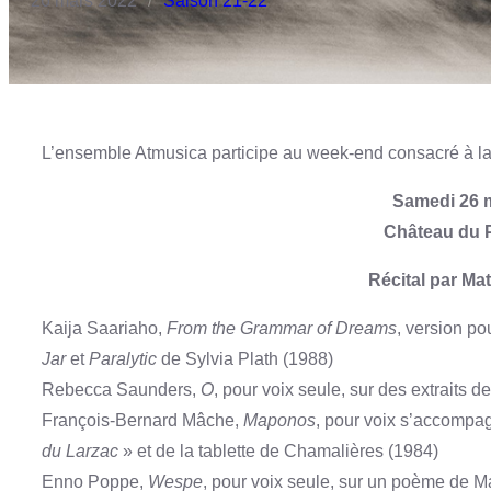
26 mars 2022
Saison 21-22
/
L’ensemble Atmusica participe au week-end consacré à la p
Samedi 26 
Château du P
Récital par Ma
Kaija Saariaho,
From the Grammar of Dreams
, version po
Jar
et
Paralytic
de Sylvia Plath (1988)
Rebecca Saunders,
O
, pour voix seule, sur des extraits d
François-Bernard Mâche,
Maponos
, pour voix s’accompag
du Larzac
» et de la tablette de Chamalières (1984)
Enno Poppe,
Wespe
, pour voix seule, sur un poème de M