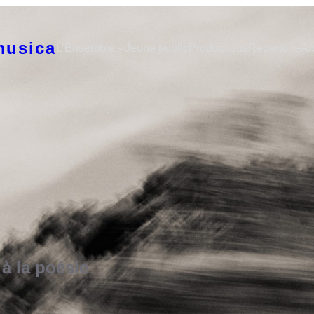
musica
L’Ensemble
Jeune public
Productions
Repertoire
Ar
 la poésie