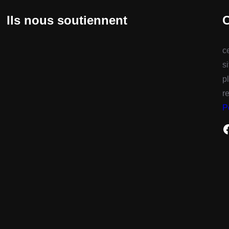
Ils nous soutiennent
C
c
s
p
r
P
Facebook