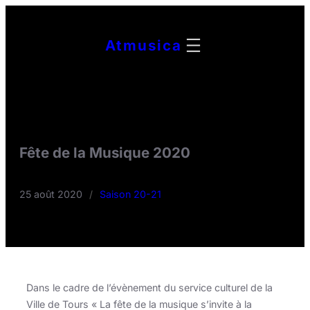
Aller
au
Atmusica
contenu
Fête de la Musique 2020
25 août 2020
/
Saison 20-21
Dans le cadre de l’évènement du service culturel de la
Ville de Tours « La fête de la musique s’invite à la