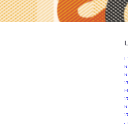
L
L
R
R
2
F
2
R
2
J