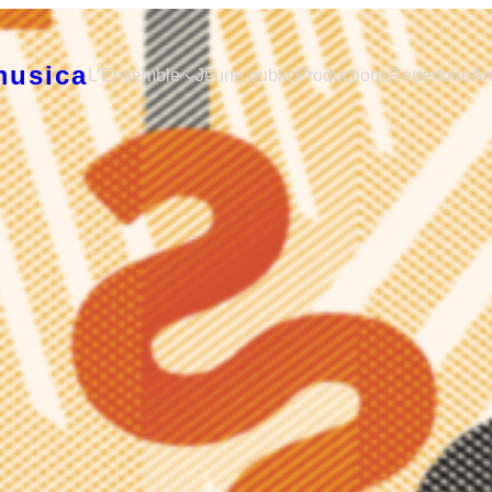
musica
L’Ensemble
Jeune public
Productions
Repertoire
Ar