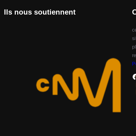
Ils nous soutiennent
C
c
s
p
r
P
Facebook