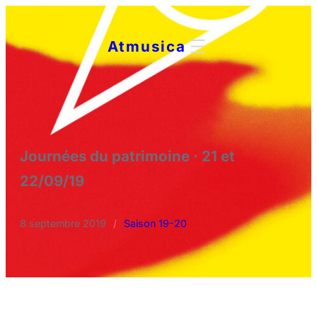
Aller
au
Atmusica
contenu
Journées du patrimoine · 21 et
22/09/19
8 septembre 2019
/
Saison 19-20