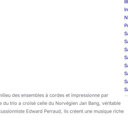
B
I
N
P
S
S
S
S
S
S
S
S
e milieu des ensembles à cordes et impressionne par
e du trio a croisé celle du Norvégien Jan Bang, véritable
cussionniste Edward Perraud, ils créent une musique riche