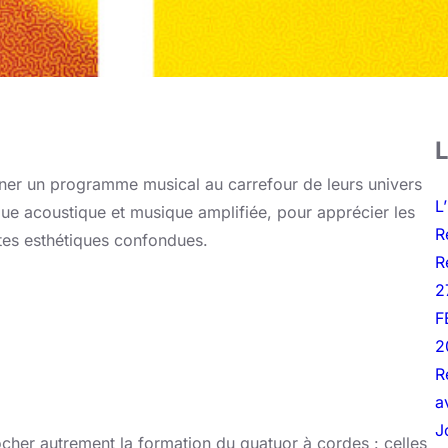
L
iner un programme musical au carrefour de leurs univers
L
que acoustique et musique amplifiée, pour apprécier les
R
utes esthétiques confondues.
R
2
F
2
R
a
J
cher autrement la formation du quatuor à cordes : celles