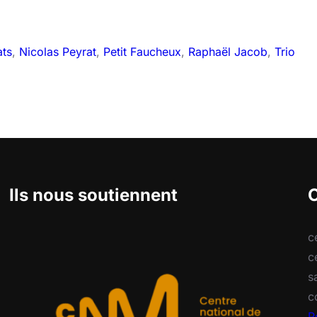
ts
, 
Nicolas Peyrat
, 
Petit Faucheux
, 
Raphaël Jacob
, 
Trio
Ils nous soutiennent
C
c
c
s
c
P