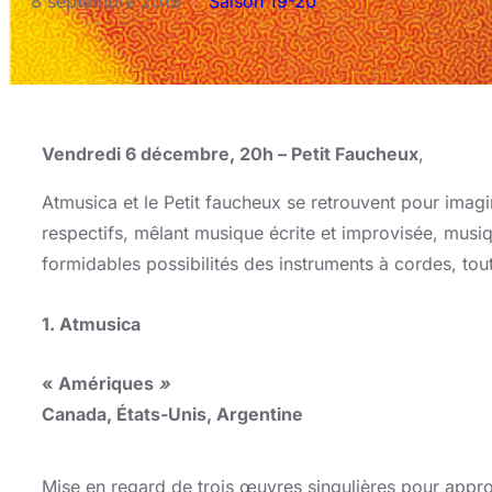
8 septembre 2019
Saison 19-20
/
Vendredi 6 décembre, 20h – Petit Faucheux
,
Atmusica et le Petit faucheux se retrouvent pour imag
respectifs, mêlant musique écrite et improvisée, musi
formidables possibilités des instruments à cordes, to
1. Atmusica
« Amériques
»
Canada, États-Unis, Argentine
Mise en regard de trois œuvres singulières pour appro