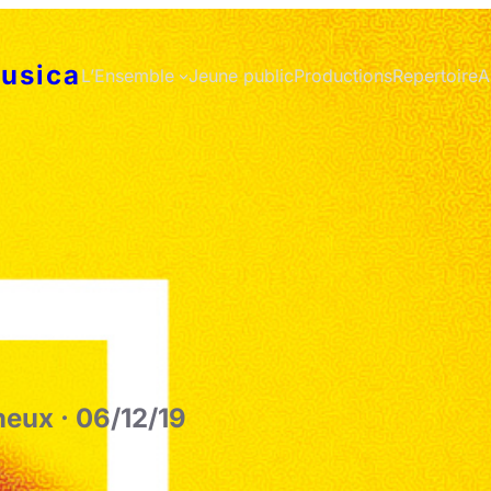
usica
L’Ensemble
Jeune public
Productions
Repertoire
A
heux · 06/12/19