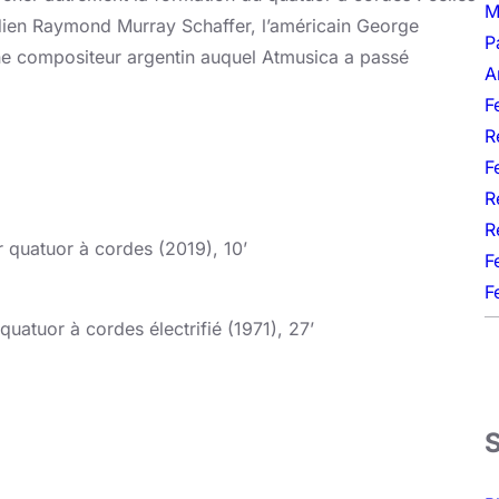
M
dien Raymond Murray Schaffer, l’américain George
P
ne compositeur argentin auquel Atmusica a passé
A
F
R
F
R
R
uatuor à cordes (2019), 10’
F
F
 quatuor à cordes électrifié (1971), 27’