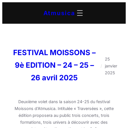
Aller
Atmusica
au
contenu
FESTIVAL MOISSONS –
25
9è EDITION – 24 – 25 –
/
janvier
2025
26 avril 2025
Deuxième volet dans la saison 24-25 du festival
Moissons d’Atmusica. Intitulée « Traversées », cette
édition proposera au public trois concerts, trois
formations, trois univers à découvrir avec des