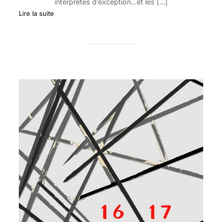
interprètes d’exception…et les […]
:
Lire la suite
FESTIVAL
MOISSONS
–
9è
EDITION
–
24
–
25
–
26
avril
2025